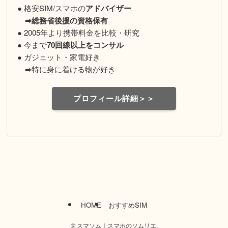
● 格安SIM/スマホの
アドバイザー
➡総務省後援の資格保有
● 2005年より携帯料金を比較・研究
● 今まで
70回線以上をコンサル
● ガジェット・家電好き
➡特に身に着ける物が好き
プロフィール詳細＞＞
HOME
おすすめSIM
©
スマソム｜スマホのソムリエ.