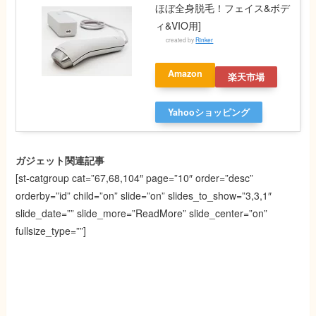
ほぼ全身脱毛！フェイス&ボデ
ィ&VIO用]
created by
Rinker
Amazon
楽天市場
Yahooショッピング
ガジェット関連記事
[st-catgroup cat=”67,68,104″ page=”10″ order=”desc”
orderby=”id” child=”on” slide=”on” slides_to_show=”3,3,1″
slide_date=”” slide_more=”ReadMore” slide_center=”on”
fullsize_type=””]