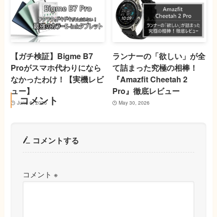
【ガチ検証】Bigme B7
ランナーの「欲しい」が全
Proがスマホ代わりになら
て詰まった究極の相棒！
なかったわけ！【実機レビ
『Amazfit Cheetah 2
ュー】
Pro』徹底レビュー
コメント
June 6, 2026
May 30, 2026
コメントする
コメント
※