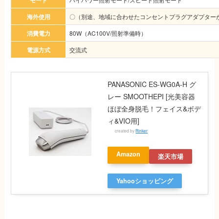
モード
海外使用
〇（別途、地域に合わせたコンセントプラグアダプター
消費電力
80W（AC100V/照射準備時）
電源方式
交流式
PANASONIC ES-WG0A-H グ
レー SMOOTHEPI [光美容器
ほぼ全身脱毛！フェイス&ボデ
ィ&VIO用]
created by
Rinker
Amazon
楽天市場
Yahooショッピング