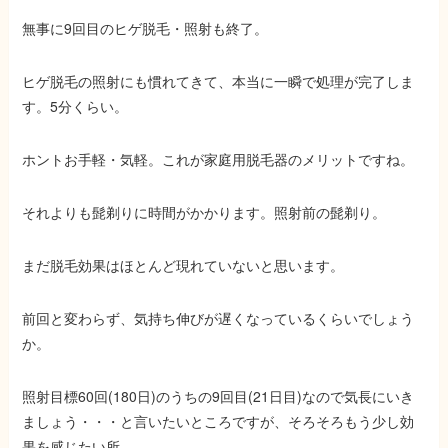
無事に9回目のヒゲ脱毛・照射も終了
。
ヒゲ脱毛の照射にも慣れてきて、
本当に一瞬で処理が完了しま
す。5分くらい。
ホントお手軽・気軽。これが家庭用脱毛器のメリットですね。
それよりも髭剃りに時間がかかります。照射前の髭剃り。
まだ脱毛効果はほとんど現れていないと思います。
前回と変わらず、気持ち伸びが遅くなっているくらいでしょう
か。
照射目標60回(180日)のうちの9回目(21日目)なので気長にいき
ましょう・・・と言いたいところですが、そろそろもう少し効
果を感じたい所。