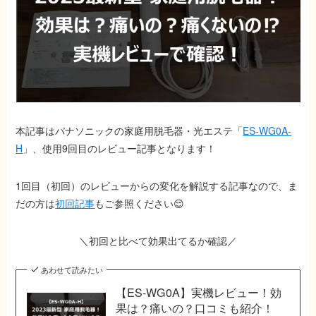
本記事はパナソニックの家庭用脱毛器・光エステ「
ES-WG0A-
H
」、使用9回目のレビュー記事となります！
1回目（初回）のレビューからの変化を解説する記事なので、ま
だの方は
初回記事
もご参照ください😌
＼
初回と比べて効果出てるか確認
／
あわせて読みたい
【ES-WG0A】実機レビュー！効
果は？痛いの？口コミも紹介！