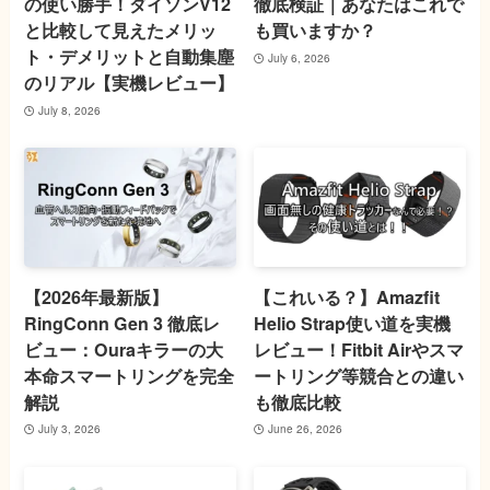
の使い勝手！ダイソンV12
徹底検証｜あなたはこれで
と比較して見えたメリッ
も買いますか？
ト・デメリットと自動集塵
July 6, 2026
のリアル【実機レビュー】
July 8, 2026
【2026年最新版】
【これいる？】Amazfit
RingConn Gen 3 徹底レ
Helio Strap使い道を実機
ビュー：Ouraキラーの大
レビュー！Fitbit Airやスマ
本命スマートリングを完全
ートリング等競合との違い
解説
も徹底比較
July 3, 2026
June 26, 2026