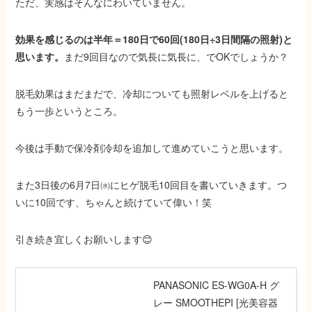
ただ、実感はそんなにわいていません。
効果を感じるのは半年＝180日で60回(180日÷3日間隔の照射)と
思
います。
まだ9回目なので気長に気長に、でOKでしょうか？
脱毛効果はまだまだで、冷却についても照射レベルを上げると
もう一歩というところ。
今後は手動で保冷剤冷却を追加して進めていこうと思います。
また3日後の6月7日㈬にヒゲ脱毛10回目を書いていきます。つ
いに10回です、ちゃんと続けていて偉い！笑
引き続き宜しくお願いします😊
PANASONIC ES-WG0A-H グ
レー SMOOTHEPI [光美容器