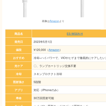
画像は
Amazon
より
商品名
ES-WG0A-H
発売日
2023年5月1日
値段
¥120,000（
Amazon
）
おすすめ
冷却×ハイパワーで、VIOやヒゲまで徹底的にケアしたい
光ケア
〇、ランプカートリッジ交換不要
冷却
スキンプロテクト冷却
照射強さ
5段階
アプリ
対応（iPhoneのみ）
寿命
30万回照射可能
ハイパワー照射モード/スピード照射モード