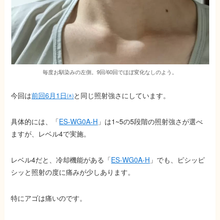
毎度お馴染みの左側。9回/60回でほぼ変化なしのよう。
今回は
前回6月1日㈭
と同じ照射強さにしています。
具体的には、「
ES-WG0A-H
」は1~5の5段階の照射強さが選べ
ますが、レベル4で実施。
レベル4だと、冷却機能がある「
ES-WG0A-H
」でも、ピシッピ
シッと照射の度に痛みが少しあります。
特にアゴは痛いのです。