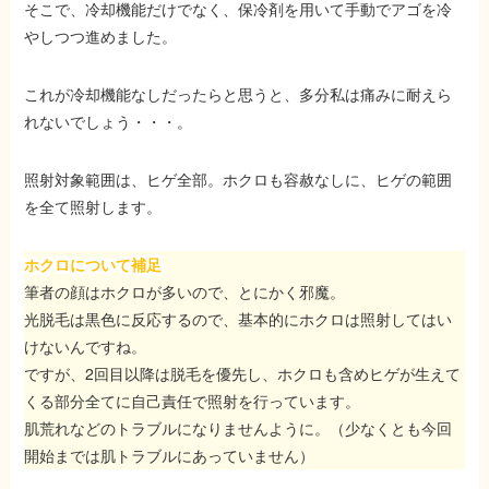
そこで、冷却機能だけでなく、保冷剤を用いて手動でアゴを冷
やしつつ進めました。
これが冷却機能なしだったらと思うと、多分私は痛みに耐えら
れない
でしょう・・・。
照射対象範囲は、ヒゲ全部
。ホクロも容赦なしに、ヒゲの範囲
を全て照射します。
ホクロについて補足
筆者の顔はホクロが多いので、とにかく邪魔。
光脱毛は黒色に反応するので、
基本的にホクロは照射してはい
けないんですね
。
ですが、2回目以降は脱毛を優先し、
ホクロも含めヒゲが生えて
くる部分全てに自己責任で照射
を行っています。
肌荒れなどのトラブルになりませんように。（少なくとも今回
開始までは肌トラブルにあっていません）