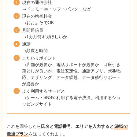
現在の通信会社
→ドコモ・au・ソフトバンク…など
現在の携帯料金
→おおよそでOK
月間通信量
→1カ月何ギガほしいか
通話
→頻度と時間
こだわりポイント
→店舗が必要か、電話サポートが必要か、口座引き
落としが良いか、電波安定性、通話アプリ、eSIM対
応、テザリング、データ繰越、データ移行サポート
が必要か
よく利用するサービス
→ゲーム・SNSや利用する電子決済、利用するショ
ッピングサイト
これを回答したら
氏名と電話番号、エリアを入力すると
SMSで
最適プラン
を送ってくれます。