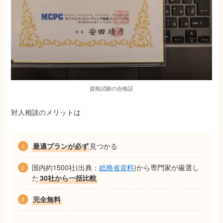
資格試験の合格証
対人相談のメリットは
最適プランが必ず
見つかる
国内約1500社(出典：
総務省資料
)から専門家が厳選し
た
30社から一括比較
完全無料