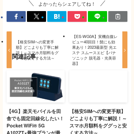
よかったらシェアしてね！
【ES-WG0A】実機自腹レ
【格安SIMへの変更手
ビュー40回目！髭にも効
順】どこよりも丁寧に解
果あり！2023最新型 光エ
説！～スマホ月額料をグ
ステ スムースエピ【パナ
関連記事
グっと安くする方法～
ソニック 脱毛器・光美容
器】
【4G】楽天モバイルを田
【格安SIMへの変更手順】
舎でも固定回線化したい！
どこよりも丁寧に解説！～
Pocket WiFi® 5G
スマホ月額料をググっと安
A102ZT×最強プランが最
くする方法～