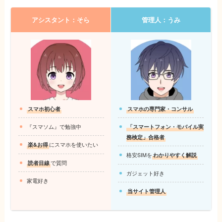
アシスタント：そら
管理人：うみ
スマホ初心者
スマホの専門家・コンサル
『スマソム』で勉強中
「スマートフォン・モバイル実
務検定」合格者
楽&お得
にスマホを使いたい
格安SIMを
わかりやすく解説
読者目線
で質問
ガジェット好き
家電好き
当サイト管理人