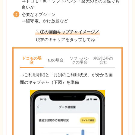
→ドコモ・au・ソフトバンク・楽天のどの回線でも
良いか
必要なオプション
→留守電、かけ放題など
＼
①の画面キャプチャイメージ／
現在のキャリアをタップしてね！
ドコモの場
ソフトバン
左記以外の
auの場合
合
クの場合
会社
→ご利用明細と「月別のご利用状況」が分かる画
面のキャプチャ（下図）を準備