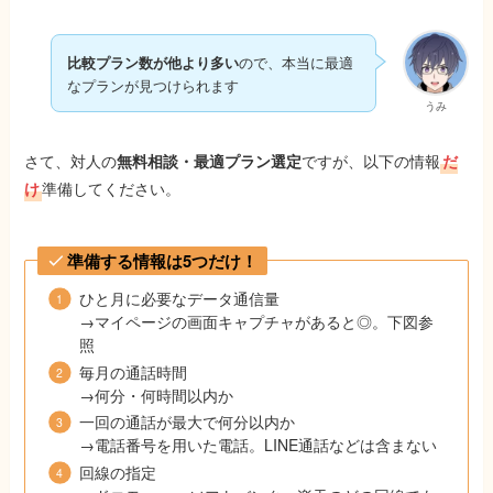
比較プラン数が他より多い
ので、本当に最適
なプランが見つけられます
うみ
さて、対人の
無料相談・最適プラン選定
ですが、以下の情報
だ
け
準備してください。
準備する情報は5つだけ！
ひと月に必要なデータ通信量
→マイページの画面キャプチャがあると◎。下図参
照
毎月の通話時間
→何分・何時間以内か
一回の通話が最大で何分以内か
→電話番号を用いた電話。LINE通話などは含まない
回線の指定