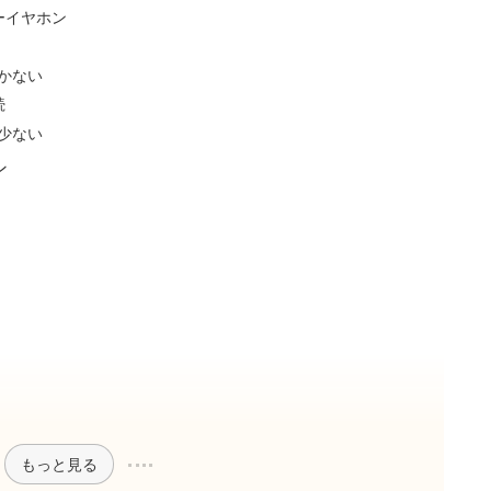
ーイヤホン
かない
続
少ない
ン
もっと見る