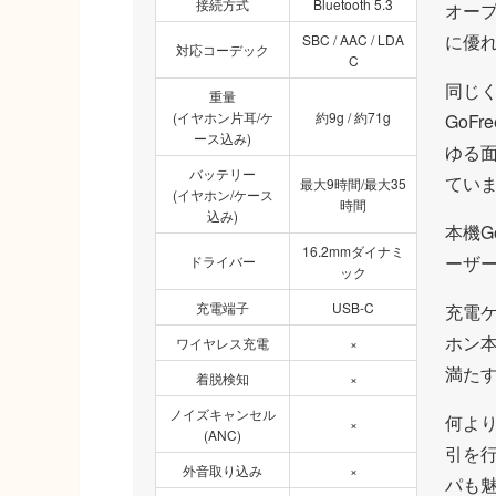
接続方式
Bluetooth 5.3
オー
に優
SBC / AAC / LDA
対応コーデック
C
同じく
重量
(イヤホン片耳/ケ
約9g / 約71g
GoF
ース込み)
ゆる
バッテリー
てい
最大9時間/最大35
(イヤホン/ケース
時間
込み)
本機G
16.2mmダイナミ
ーザ
ドライバー
ック
充電端子
USB-C
充電
ホン
ワイヤレス充電
×
満た
着脱検知
×
ノイズキャンセル
何より
×
(ANC)
引を行
外音取り込み
×
パも