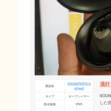
流行
SOUNDPEATS G
製品名
oFree2
SOU
タイプ
オープンイヤー
した
防水規格
IPX5