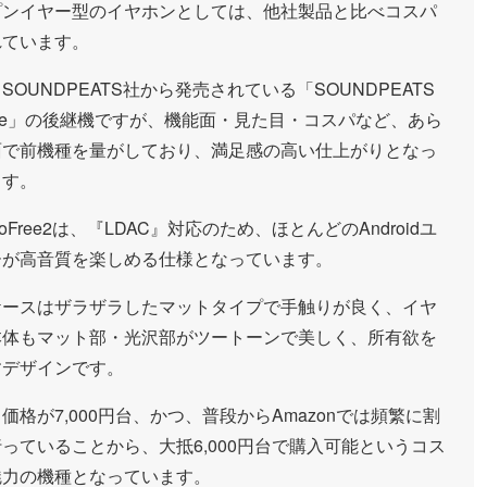
プンイヤー型のイヤホンとしては、他社製品と比べコスパ
れています。
SOUNDPEATS社から発売されている「SOUNDPEATS
ree」の後継機ですが、機能面・見た目・コスパなど、あら
面で前機種を量がしており、満足感の高い仕上がりとなっ
ます。
oFree2は、『LDAC』対応のため、ほとんどのAndroidユ
ーが高音質を楽しめる仕様となっています。
ケースはザラザラしたマットタイプで手触りが良く、イヤ
本体もマット部・光沢部がツートーンで美しく、所有欲を
すデザインです。
価格が7,000円台、かつ、普段からAmazonでは頻繁に割
っていることから、大抵6,000円台で購入可能というコス
魅力の機種となっています。