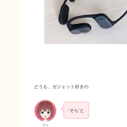
どうも、ガジェット好きの
‘そら’と
そら