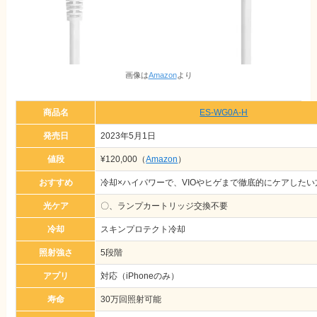
画像は
Amazon
より
商品名
ES-WG0A-H
発売日
2023年5月1日
値段
¥120,000（
Amazon
）
おすすめ
冷却×ハイパワーで、VIOやヒゲまで徹底的にケアしたい
光ケア
〇、ランプカートリッジ交換不要
冷却
スキンプロテクト冷却
照射強さ
5段階
アプリ
対応（iPhoneのみ）
寿命
30万回照射可能