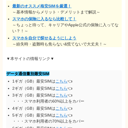
最新のオススメ格安SIMを厳選！
～基本情報からメリット・デメリットまで解説～
スマホの保険に入るなら比較して！
～ちょっと待って、キャリアやApple公式の保険に入ってな
い？！～
スマホを自分で探せるようにしよう
～紛失時・盗難時も焦らない&慌てないで大丈夫！～
▼本サイトの情報リンク▼
データ通信量別最安SIM
1ギガ（GB）最安SIMは
こちら
👈
2ギガ（GB）最安SIMは
こちら
👈
3ギガ（GB）最安SIMは
こちら
👈
・・・スマホ利用者の60%以上をカバー
4ギガ（GB）最安SIMは
こちら
👈
5ギガ（GB）最安SIMは
こちら
👈
・・・スマホ利用者の70%以上をカバー