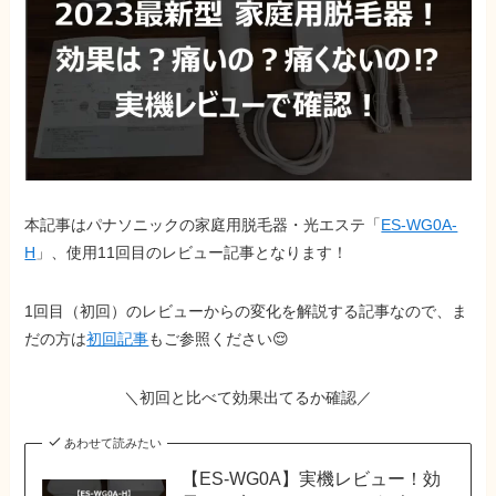
本記事はパナソニックの家庭用脱毛器・光エステ「
ES-WG0A-
H
」、使用11回目のレビュー記事となります！
1回目（初回）のレビューからの変化を解説する記事なので、ま
だの方は
初回記事
もご参照ください😌
＼
初回と比べて効果出てるか確認
／
あわせて読みたい
【ES-WG0A】実機レビュー！効