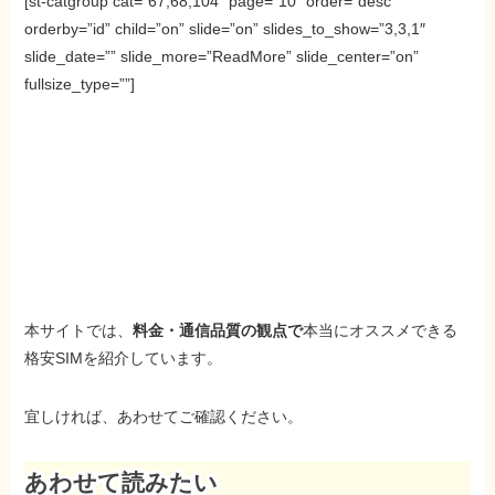
[st-catgroup cat=”67,68,104″ page=”10″ order=”desc”
orderby=”id” child=”on” slide=”on” slides_to_show=”3,3,1″
slide_date=”” slide_more=”ReadMore” slide_center=”on”
fullsize_type=””]
本サイトでは、
料金・通信品質の観点で
本当にオススメできる
格安SIMを紹介しています
。
宜しければ、あわせてご確認ください。
あわせて読みたい