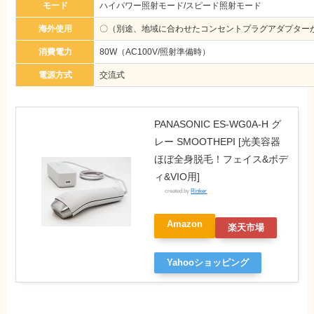
モード
ハイパワー照射モード/スピード照射モード
海外使用
〇（別途、地域に合わせたコンセントプラグアダプター
消費電力
80W（AC100V/照射準備時）
電源方式
交流式
PANASONIC ES-WG0A-H グ
レー SMOOTHEPI [光美容器
ほぼ全身脱毛！フェイス&ボデ
ィ&VIO用]
created by
Rinker
Amazon
楽天市場
Yahooショッピング