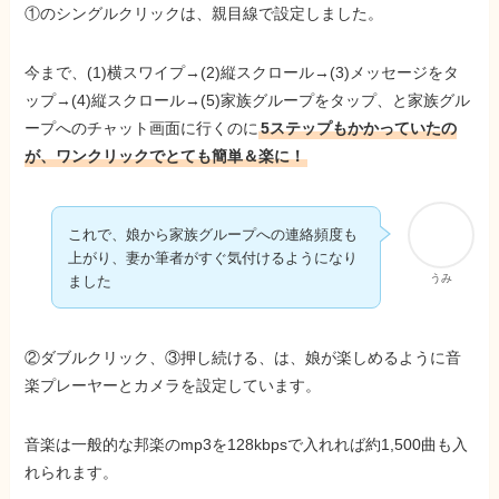
①のシングルクリックは、親目線で設定しました。
今まで、(1)横スワイプ→(2)縦スクロール→(3)メッセージをタ
ップ→(4)縦スクロール→(5)家族グループをタップ、と家族グル
ープへのチャット画面に行くのに
5ステップもかかっていたの
が、ワンクリックでとても簡単＆楽に！
これで、娘から家族グループへの連絡頻度も
上がり、妻か筆者がすぐ気付けるようになり
うみ
ました
②ダブルクリック、③押し続ける、は、娘が楽しめるように音
楽プレーヤーとカメラを設定しています。
音楽は一般的な邦楽のmp3を128kbpsで入れれば約1,500曲も入
れられます。