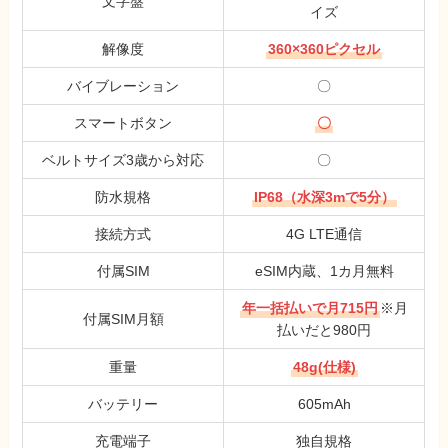
イズ
解像度
360×360ピクセル
バイブレーション
〇
スマートボタン
〇
ベルトサイズ3歳から対応
〇
防水規格
IP68（水深3mで5分）
接続方式
4G LTE通信
付属SIM
eSIM内蔵、1カ月無料
年一括払いで月715円
※月
付属SIM月額
払いだと980円
重量
48g(仕様)
バッテリー
605mAh
充電端子
独自規格