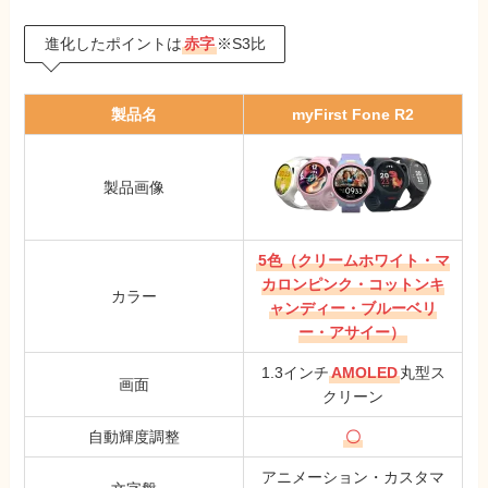
進化したポイントは
赤字
※S3比
製品名
myFirst Fone R2
製品画像
5色（クリームホワイト・マ
カロンピンク・コットンキ
カラー
ャンディー・ブルーベリ
ー・アサイー）
1.3インチ
AMOLED
丸型ス
画面
クリーン
自動輝度調整
〇
アニメーション・カスタマ
文字盤