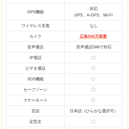
対応
GPS機能
GPS、A-GPS、Wi-Fi
ワイヤレス充電
なし
カメラ
広角500万画素
音声通話
音声通話SIMで対応
IP電話
〇
ビデオ通話
〇
SOS機能
〇
セーフゾーン
〇
マナーモード
〇
言語
日本語（ひらがな選択可）
定型文
〇