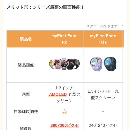
メリット①：シリーズ最高の画面性能！
スクロールできます
myFirst Fone
myFirst Fone
製品名
R2
R1s
製品画像
1.3インチ
1.3インチTFT 丸
1
画面
AMOLED
丸型ス
型スクリーン
クリーン
自動輝度調整
〇
－
360×360ピクセ
240×240ピクセ
解像度
ル
ル