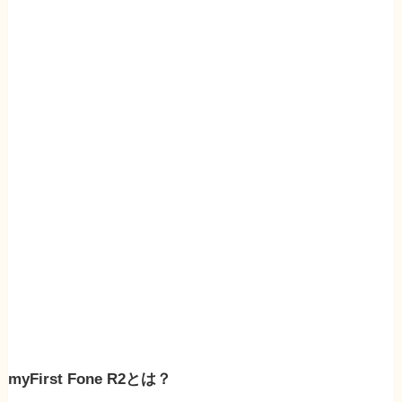
myFirst Fone R2とは？